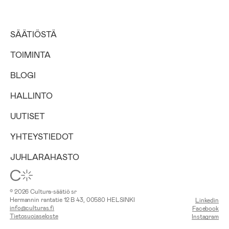
SÄÄTIÖSTÄ
TOIMINTA
BLOGI
HALLINTO
UUTISET
YHTEYSTIEDOT
JUHLARAHASTO
© 2026 Cultura‑säätiö sr
Hermannin rantatie 12 B 43, 00580 HELSINKI
Linkedin
info@culturas.fi
Facebook
Tietosuojaseloste
Instagram