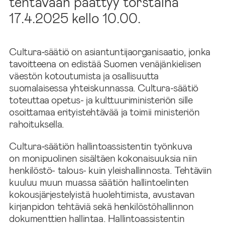
tehtävään päättyy torstaina
17.4.2025 kello 10.00.
Cultura‑säätiö on asiantuntijaorganisaatio, jonka
tavoitteena on edistää Suomen venäjänkielisen
väestön kotoutumista ja osallisuutta
suomalaisessa yhteiskunnassa. Cultura-säätiö
toteuttaa opetus- ja kulttuuriministeriön sille
osoittamaa erityistehtävää ja toimii ministeriön
rahoituksella.
Cultura‑säätiön hallintoassistentin työnkuva
on monipuolinen sisältäen kokonaisuuksia niin
henkilöstö- talous- kuin yleishallinnosta. Tehtäviin
kuuluu muun muassa säätiön hallintoelinten
kokousjärjestelyistä huolehtimista, avustavan
kirjanpidon tehtäviä sekä henkilöstöhallinnon
dokumenttien hallintaa. Hallintoassistentin