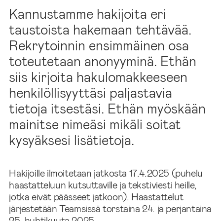
Kannustamme hakijoita eri
taustoista hakemaan tehtävää.
Rekrytoinnin ensimmäinen osa
toteutetaan anonyyminä. Ethän
siis kirjoita hakulomakkeeseen
henkilöllisyyttäsi paljastavia
tietoja itsestäsi. Ethän myöskään
mainitse nimeäsi mikäli soitat
kysyäksesi lisätietoja.
Hakijoille ilmoitetaan jatkosta 17.4.2025 (puhelu
haastatteluun kutsuttaville ja tekstiviesti heille,
jotka eivät päässeet jatkoon). Haastattelut
järjestetään Teamsissä torstaina 24. ja perjantaina
25. huhtikuuta 2025.