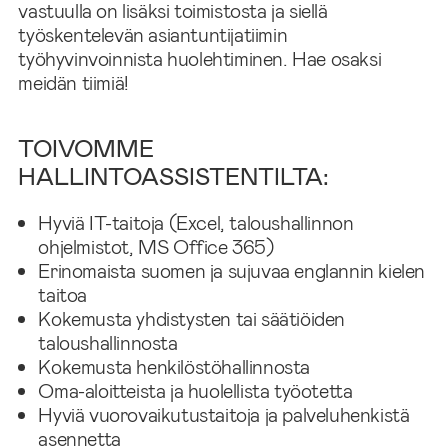
vastuulla on lisäksi toimistosta ja siellä
työskentelevän asiantuntijatiimin
työhyvinvoinnista huolehtiminen. Hae osaksi
meidän tiimiä!
TOIVOMME
HALLINTOASSISTENTILTA:
Hyviä IT-taitoja (Excel, taloushallinnon
ohjelmistot, MS Office 365)
Erinomaista suomen ja sujuvaa englannin kielen
taitoa
Kokemusta yhdistysten tai säätiöiden
taloushallinnosta
Kokemusta henkilöstöhallinnosta
Oma-aloitteista ja huolellista työotetta
Hyviä vuorovaikutustaitoja ja palveluhenkistä
asennetta