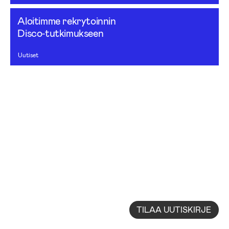
Aloitimme rekrytoinnin
Disco‑tutkimukseen
Uutiset
TILAA UUTISKIRJE