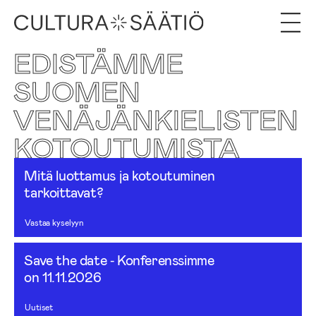
EDISTÄMME
SUOMEN
VENÄJÄNKIELISTEN
KOTOUTUMISTA
Mitä luottamus ja kotoutuminen
tarkoittavat?
Vastaa kyselyyn
Save the date ‑ Konferenssimme
on 11.11.2026
Uutiset