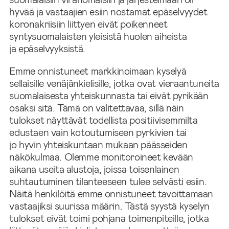
hyvää ja vastaajien esiin nostamat epäselvyydet
koronakriisiin liittyen eivät poikenneet
syntysuomalaisten yleisistä huolen aiheista
ja epäselvyyksistä.
Emme onnistuneet markkinoimaan kyselyä
sellaisille venäjänkielisille, jotka ovat vieraantuneita
suomalaisesta yhteiskunnasta tai eivät pyrikään
osaksi sitä. Tämä on valitettavaa, sillä näin
tulokset näyttävät todellista positiivisemmilta
edustaen vain kotoutumiseen pyrkivien tai
jo hyvin yhteiskuntaan mukaan päässeiden
näkökulmaa. Olemme monitoroineet kevään
aikana useita alustoja, joissa toisenlainen
suhtautuminen tilanteeseen tulee selvästi esiin.
Näitä henkilöitä emme onnistuneet tavoittamaan
vastaajiksi suurissa määrin. Tästä syystä kyselyn
tulokset eivät toimi pohjana toimenpiteille, jotka