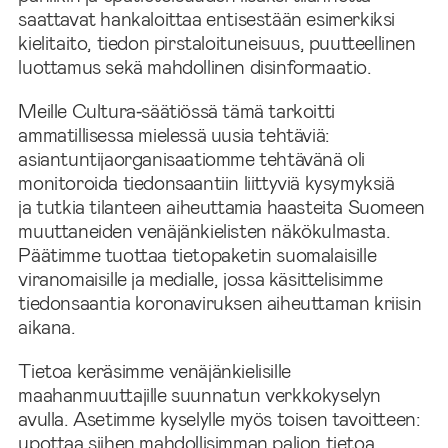
saattavat hankaloittaa entisestään esimerkiksi
kielitaito, tiedon pirstaloituneisuus, puutteellinen
luottamus sekä mahdollinen disinformaatio.
Meille Cultura‑säätiössä tämä tarkoitti
ammatillisessa mielessä uusia tehtäviä:
asiantuntijaorganisaatiomme tehtävänä oli
monitoroida tiedonsaantiin liittyviä kysymyksiä
ja tutkia tilanteen aiheuttamia haasteita Suomeen
muuttaneiden venäjänkielisten näkökulmasta.
Päätimme tuottaa tietopaketin suomalaisille
viranomaisille ja medialle, jossa käsittelisimme
tiedonsaantia koronaviruksen aiheuttaman kriisin
aikana.
Tietoa keräsimme venäjänkielisille
maahanmuuttajille suunnatun verkkokyselyn
avulla. Asetimme kyselylle myös toisen tavoitteen:
upottaa siihen mahdollisimman paljon tietoa