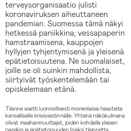
terveysorganisaatio julisti
koronaviruksen aiheuttaneen
pandemian. Suomessa tämä näkyi
hetkessä paniikkina; vessapaperin
hamstraamisena, kauppojen
hyllyjen tyhjentymisenä ja yleisenä
epätietoisuutena. Ne suomalaiset,
joille se oli suinkin mahdollista,
siirtyivät työskentelemään tai
opiskelemaan etänä.
Tilanne asetti luonnollisesti monenlaisia haasteita
kansalliselle kriisiviestinnälle. Yhtenä näkökulmana
olivat maahanmuuttajat, joiden kohdalla yleisen
paniikin ja epätietoisuuden lisäksi tilannetta