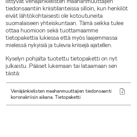
liittyvät venäjänkielisten maahanmuuttajien
tiedonsaantiin kriisitilanteissa silloin, kun henkilöt
eivät lähtökohtaisesti ole kotoutuneita
suomalaiseen yhteiskuntaan. Tämä seikka tulee
ottaa huomioon sekä tuottamaamme
tietopakettia lukiessa että myös laajemmassa
mielessä nykyisiä ja tulevia kriisejä ajatellen.
Kyselyn pohjalta tuotettu tietopaketti on nyt
julkaistu. Pääset lukemaan tai lataamaan sen
tästä:
Venäjänkielisten maahanmuuttajien tiedonsaanti
koronakriisin aikana. Tietopaketti