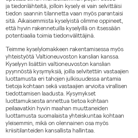
ja tiedonlähteitä, jolloin kysely ei vain selvittäisi
tiedon saannin tilannetta vaan myös parantaisi
sitä. Aikaisemmista kyselyistä olimme oppineet,
että hyvin rakennetuilla kyselyillä on itsessään
potentiaalia toimia tiedonvälittäjinä.
Teimme kyselylomakkeen rakentamisessa myös
yhteistyötä Valtioneuvoston kanslian kanssa.
Kyselyyn lisättiin valtioneuvoston kanslian
pyynnöstä kysymyksiä, joilla selvitettiin vastaajien
luottamusta eri tahojen julkisuudessa antamia
tietoja kohtaan sekä vastaajien arvioita virallisen
tiedottamisen laadusta. Kysymykset
luottamuksesta annettua tietoa kohtaan
peilaavatkin hyvin maahan muuttaneiden
luottamusta suomalaista yhteiskuntaa kohtaan
yleisemmin, mikä on olennainen osa myös
kriisitilanteiden kansallista hallintaa.