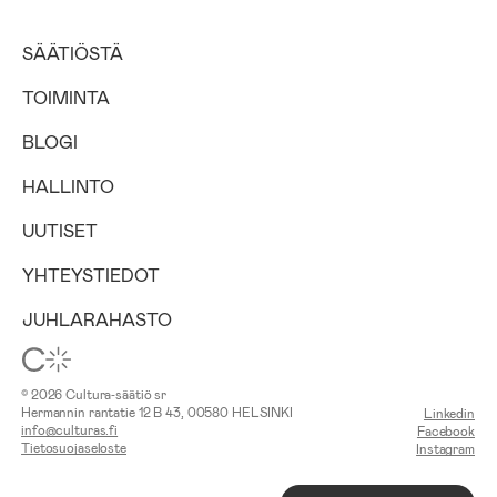
SÄÄTIÖSTÄ
TOIMINTA
BLOGI
HALLINTO
UUTISET
YHTEYSTIEDOT
JUHLARAHASTO
© 2026 Cultura‑säätiö sr
Hermannin rantatie 12 B 43, 00580 HELSINKI
Linkedin
info@culturas.fi
Facebook
Tietosuojaseloste
Instagram