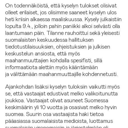
On todennäköistä, että kyselyn tulokset olisivat
olleet erilaiset, jos olisimme saaneet kyselyn ulos
heti kriisin alkaessa maaliskuussa. Kysely julkaistiin
lopulta 9.4., jolloin pahin paniikki alkoi selvästi olla
laantumaan päin. Tilanne rauhoittui sekä yleisesti
suomalaisten keskuudessa hallituksen
tiedotustilaisuuksien, ohjeistuksien ja julkisen
keskustelun ansiosta, että myös
maahanmuuttajien kohdalla spesifisti, sillä
informaatiota alettiin myös kääntämään
ja välittämään maahanmuuttajille kohdennetusti.
Ajankohdan lisäksi kyselyn tuloksiin vaikutti myös
se, että vastaajat edustivat melko valikoitunutta
joukkoa. Vastaajat olivat asuneet Suomessa
keskimäärin yli 10 vuotta ja osasivat melko hyvin
suomea. Suurin osa vastaajista haki tietoa
pääasiassa suomalaisista medioista, luottamus
suomalaisiin viranomaisiin ja järjestelmään oli