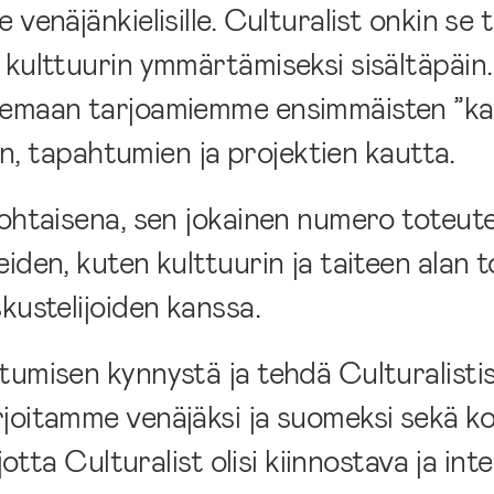
venäjänkielisille. Culturalist onkin se t
 kulttuurin ymmärtämiseksi sisältäpäin
teemaan tarjoamiemme ensimmäisten ”ka
ien, tapahtumien ja projektien kautta.
kohtaisena, sen jokainen numero toteut
den, kuten kulttuurin ja taiteen alan to
kustelijoiden kanssa.
tumisen kynnystä ja tehdä Culturalisti
rjoitamme venäjäksi ja suomeksi sekä k
jotta Culturalist olisi kiinnostava ja inte