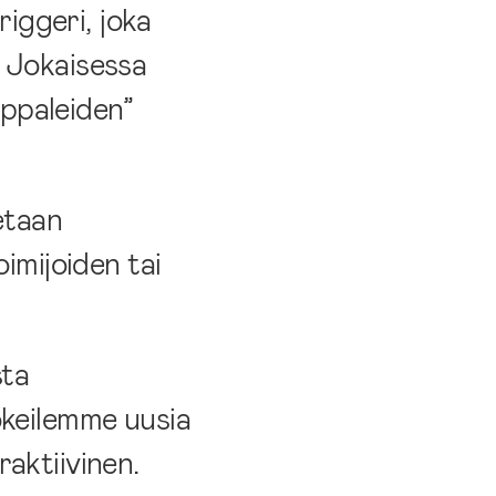
riggeri, joka
. Jokaisessa
ppaleiden”
etaan
imijoiden tai
sta
okeilemme uusia
raktiivinen.