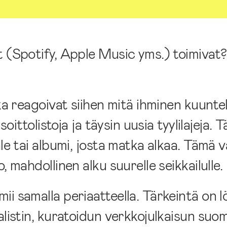
t (Spotify, Apple Music yms.) toimivat?
ka reagoivat siihen mitä ihminen kuuntel
soittolistoja ja täysin uusia tyylilajeja. 
le tai albumi, josta matka alkaa. Tämä v
, mahdollinen alku suurelle seikkailulle.
i samalla periaatteella. Tärkeintä on l
alistin, kuratoidun verkkojulkaisun suo