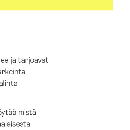
ee ja tarjoavat
Tärkeintä
alinta
öytää mistä
malaisesta