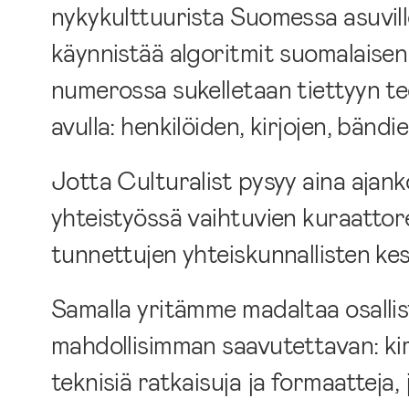
nykykulttuurista Suomessa asuville 
käynnistää algoritmit suomalaisen
numerossa sukelletaan tiettyyn 
avulla: henkilöiden, kirjojen, bänd
Jotta Culturalist pysyy aina ajan
yhteistyössä vaihtuvien kuraattorei
tunnettujen yhteiskunnallisten kes
Samalla yritämme madaltaa osallis
mahdollisimman saavutettavan: ki
teknisiä ratkaisuja ja formaatteja, 