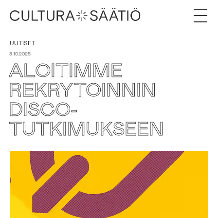
UUTISET
3.10.2025
ALOITIMME
REKRYTOINNIN
DISCO-
TUTKIMUKSEEN