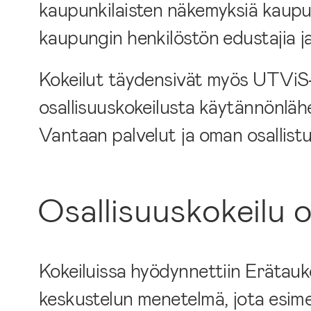
kaupunkilaisten näkemyksiä kaupun
kaupungin henkilöstön edustajia ja 
Kokeilut täydensivät myös UTViS
osallisuuskokeilusta käytännönlähe
Vantaan palvelut ja oman osallist
Osallisuuskokeilu 
Kokeiluissa hyödynnettiin Erätauk
keskustelun menetelmä, jota esimer