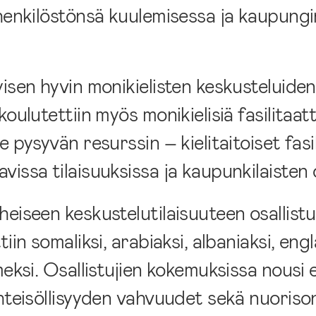
 henkilöstönsä kuulemisessa ja kaupung
isen hyvin monikielisten keskusteluiden
oulutettiin myös monikielisiä fasilitaatt
pysyvän resurssin – kielitaitoiset fasili
issa tilaisuuksissa ja kaupunkilaisten 
eiseen keskustelutilaisuuteen osallist
in somaliksi, arabiaksi, albaniaksi, engl
eksi. Osallistujien kokemuksissa nousi es
hteisöllisyyden vahvuudet sekä nuorison