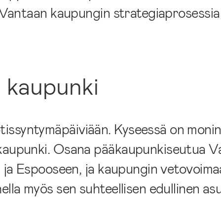
si Vantaan kaupungin strategiaprosessia
 kaupunki
issyntymäpäiviään. Kyseessä on monin
urkaupunki. Osana pääkaupunkiseutua V
n ja Espooseen, ja kaupungin vetovoimaa
hella myös sen suhteellisen edullinen a