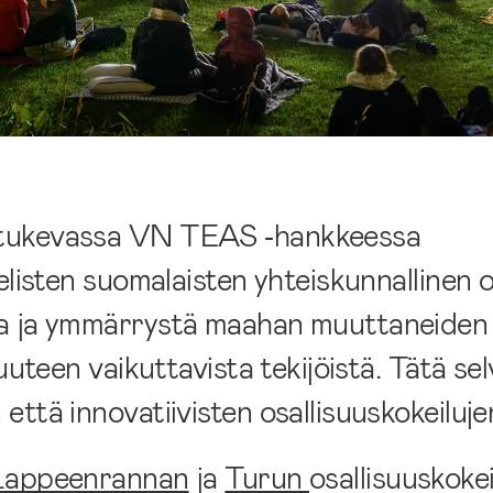
 tukevassa VN TEAS ‑hankkeessa
elisten suomalaisten yhteiskunnallinen 
oa ja ymmärrystä maahan muuttaneiden 
uuteen vaikuttavista tekijöistä. Tätä se
ttä innovatiivisten osallisuuskokeilujen
Lappeenrannan
ja
Turun
osallisuuskoke