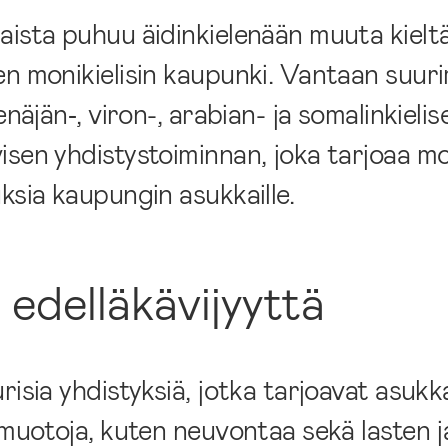
aista puhuu äidinkielenään muuta kielt
en monikielisin kaupunki. Vantaan suuri
näjän‑, viron-, arabian- ja somalinkielis
isen yhdistystoiminnan, joka tarjoaa mo
ksia kaupungin asukkaille.
edelläkävijyyttä
isia yhdistyksiä, jotka tarjoavat asukka
amuotoja, kuten neuvontaa sekä lasten j