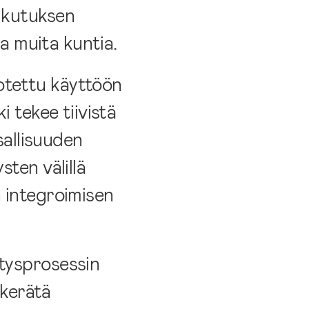
aikutuksen
ia muita kuntia.
otettu käyttöön
i tekee tiivistä
sallisuuden
ten välillä
n integroimisen
itysprosessin
 kerätä