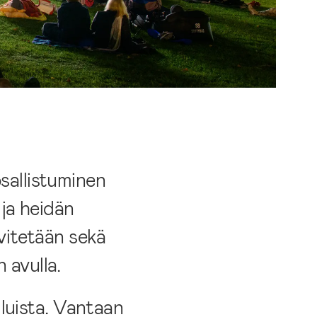
osallistuminen
ja heidän
lvitetään sekä
 avulla.
iluista. Vantaan