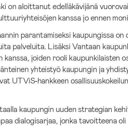
i on aloittanut edelläkävijänä vuorov
 kulttuuriyhteisöjen kanssa jo ennen mon
aannin parantamiseksi kaupungissa on 
uita palveluita. Lisäksi Vantaan kaupunk
n kanssa, joiden rooli kaupunkilaisten o
änteinen yhteistyö kaupungin ja yhdistys
tivat UTViS‑hankkeen osallisuuskokeilu
taalla kaupungin uuden strategian keh
paa dialogisarjaa, jonka tavoitteena oli