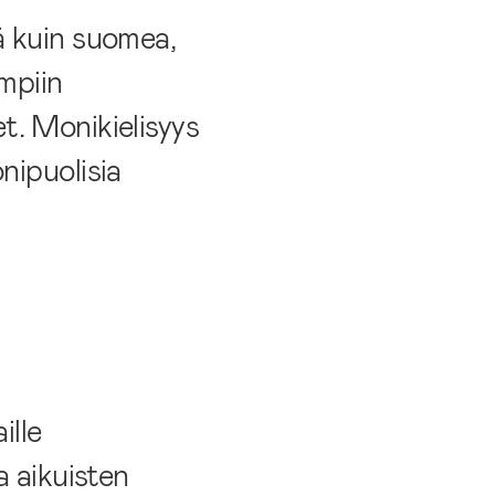
ä kuin suomea,
mpiin
et. Monikielisyys
nipuolisia
ille
a aikuisten