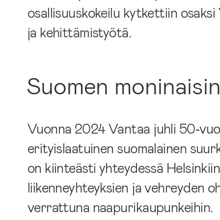
osallisuuskokeilu kytkettiin osak
ja kehittämistyötä.
Suomen moninaisin
Vuonna 2024 Vantaa juhli 50‑vuot
erityislaatuinen suomalainen su
on kiinteästi yhteydessä Helsinkii
liikenneyhteyksien ja vehreyden o
verrattuna naapurikaupunkeihin.