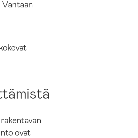
ui Vantaan
 kokevat
ttämistä
u rakentavan
into ovat