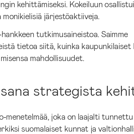
gin kehittämiseksi. Kokeiluun osallist
monikielisiä järjestöaktiiveja.
‑hankkeen tutkimusaineistoa. Saimme
istä tietoa siitä, kuinka kaupunkilaiset
umisensa mahdollisuudet.
osana strategista kehi
o‑menetelmää, joka on laajalti tunnett
kiksi suomalaiset kunnat ja valtionhall