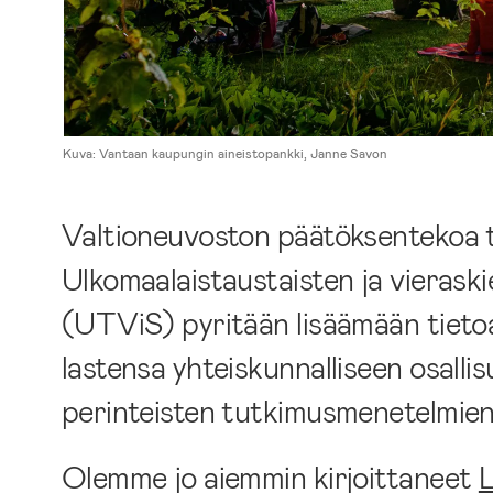
Kuva: Vantaan kaupungin aineistopankki, Janne Savon
Valtioneuvoston päätöksentekoa
Ulkomaalaistaustaisten ja vieraski
(UTViS) pyritään lisäämään tiet
lastensa yhteiskunnalliseen osallis
perinteisten tutkimusmenetelmien e
Olemme jo aiemmin kirjoittaneet