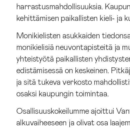
harrastusmahdollisuuksia. Kaupunk
kehittämisen paikallisten kieli‑ ja
Monikielisten asukkaiden tiedons
monikielisiä neuvontapisteitä ja m
yhteistyötä paikallisten yhdistyste
edistämisessä on keskeinen. Pitkäj
ja sitä tukeva verkosto mahdollis
osaksi kaupungin toimintaa.
Osallisuuskokeilumme ajoittui Van
alkuvaiheeseen ja olivat osa laajem