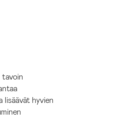
 tavoin
antaa
 lisäävät hyvien
suminen