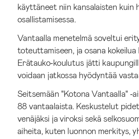
käyttäneet niin kansalaisten kuin
osallistamisessa.
Vantaalla menetelmä soveltui erity
toteuttamiseen, ja osana kokeilua k
Erätauko‑koulutus jätti kaupungille 
voidaan jatkossa hyödyntää vastaav
Seitsemään "Kotona Vantaalla" ‑aih
88 vantaalaista. Keskustelut pidetti
venäjäksi ja viroksi sekä selkosuom
aiheita, kuten luonnon merkitys, y