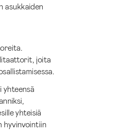
in asukkaiden
oreita.
taattorit, joita
osallistamisessa.
ui yhteensä
anniksi,
ille yhteisiä
 hyvinvointiin